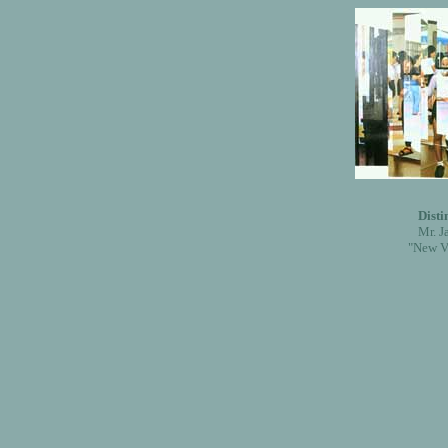
Disti
Mr. 
"New Ve