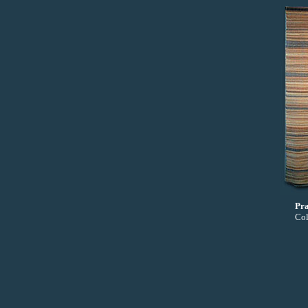
Pra
Col