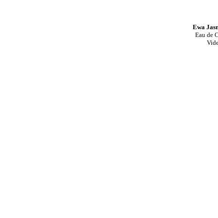
Ewa Jasn
Eau de 
Vide