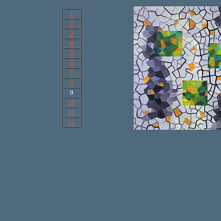
1
2
3
4
5
6
7
8
9
10
11
12