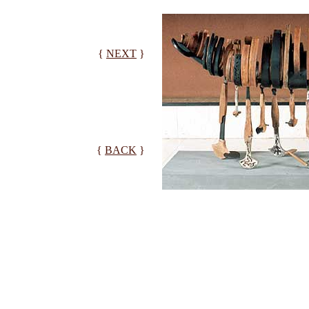
{
NEXT
}
{
BACK
}