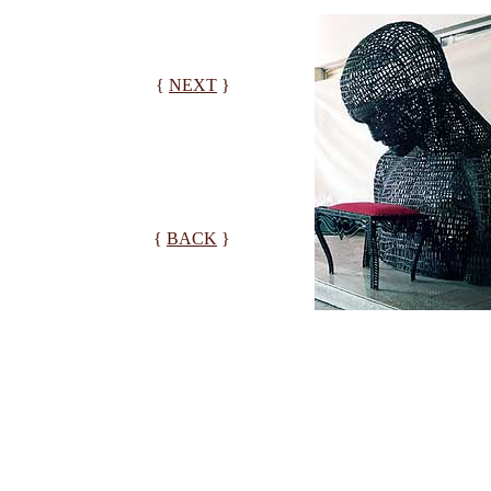
{
NEXT
}
{
BACK
}