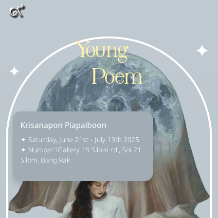
✦
Young
✦
Poem
Krisanapon Piapaiboon
✦ Saturday, June 21st - July 13th 2025
✦ Number1Gallery 19 Silom rd., Soi 21
Silom, Bang Rak