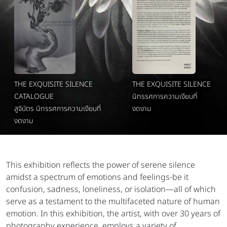
THE EXQUISITE SILENCE
THE EXQUISITE SILENCE
CATALOGUE
นิทรรศการความเงียบที่
สูจิบัตร นิทรรศการความเงียบที่
งดงาม
งดงาม
This exhibition reflects the power of serene silence
amidst a spectrum of emotions and feelings-be it
confusion, sadness, loneliness, or isolation—all of which
serve as a testament to the multifaceted nature of human
emotion. In this exhibition, the artist, with over 30 years of
photography experience, employs a variety of