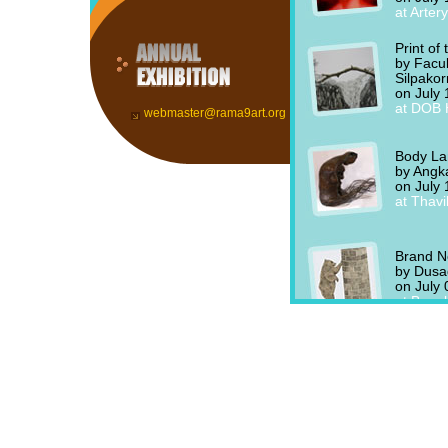
webmaster@rama9art.org