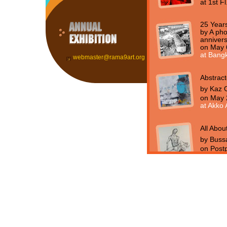
webmaster@rama9art.org