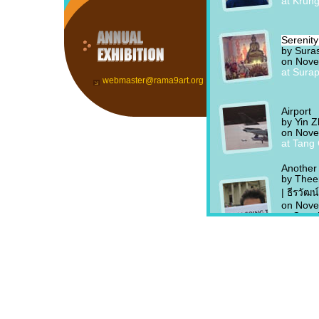
webmaster@rama9art.org