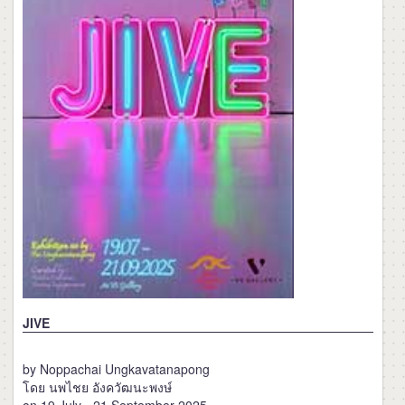
JIVE
by Noppachai Ungkavatanapong
โดย นพไชย อังควัฒนะพงษ์