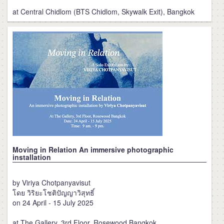
at Central Chidlom (BTS Chidlom, Skywalk Exit), Bangkok
Moving in Relation An immersive photographic
installation
by Viriya Chotpanyavisut
โดย วิริยะโชติปัญญาวิสุทธิ์
on 24 April - 15 July 2025
at The Gallery, 3rd Floor, Rosewood Bangkok