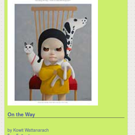
On the Way
by Kowit Wattanarach