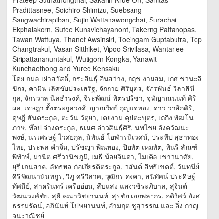
Prateep Suthathongthai, Sakarin Krue-On, Sanitas
Pradittasnee, Soichiro Shimizu, Suebsang
Sangwachirapiban, Sujin Wattanawongchai, Surachai
Ekphalakorn, Sutee Kunavichayanont, Takerng Pattanopas,
Tawan Wattuya, Thanet Awsinsiri, Toeingam Guptabutra, Top
Changtrakul, Vasan Sitthiket, Vipoo Srivilasa, Wantanee
Siripattananuntakul, Wutigorn Kongka, Yanawit
Kunchaethong and Yuree Kensaku
โดย กมล เผ่าสวัสดิ์, กระสินธุ์ อินสว่าง, กฤช งามสม, เกศ ชวนะลิ
ขิกร, คามิน เลิศชัยประเสริฐ, จักกาย ศิริบุตร, จักรพันธ์ วิลาสินี
กุล, จักรวาล นิลธำรงค์, จิระพัฒน์ พิตรปรีชา, จุฬญาณนนท์ ศิริ
ผล, เจษฎา ตั้งตระกูลวงศ์, ญาณวิทย์ กุญแจทอง, ดาว วาสิกศิริ,
ดุษฎี ฮันตระกูล, ตะวัน วัตุยา, เตยงาม คุปตะบุตร, เถกิง พัฒโน
ภาษ, ท๊อป จ่างตระกูล, ธเนศ อ่าวสินธุ์ศิริ, นพไชย อังควัฒนะ
พงษ์, นรเศรษฐ์ ไวศยกุล, นิพันธ์ โอฬารนิเวศน์, ประทีป สุธาทอง
ไทย, ประพล คำจิ่ม, ปรัชญา พิณทอง, ปิยทัต เหมทัต, พินรี สัณฑ์
พิทักษ์, มานิต ศรีวานิชภูมิ, เมธี น้อยจินดา, ไมเคิล เชาวนาศัย,
ยุรี เกนสาคู, ลัทธพล ก่อเกียรติตระกูล, วสันต์ สิทธิเขตต์, วันทนีย์
ศิริพัฒนานันทกูร, วิภู ศรีวิลาศ, วุฒิกร คงคา, สนิทัศน์ ประดิษฐ์
ทัศนีย์, สาครินทร์ เครืออ่อน, สืบแสง แสงวชิระภิบาล, สุจินต์
วัฒนวงศ์ชัย, สุธี คุณาวิชยานนท์, สุรชัย เอกพลากร, อดิวิศว์ อังศ
ธรรมรัตน์, อภินันท์ โปษยานนท์, อำมฤต ชูสุวรรณ และ อิ๋ง กาญ
จนะวณิชย์