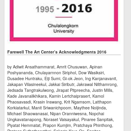
Farewell The Art Center’s Acknowledgments 2016
by Adiwit Ansathammarat, Amrit Chusuwan, Apinan
Poshyananda, Chulayarnnon Siriphol, Dow Wasiksiri,
Dusadee Huntraku, Eiji Sumi, Gi-ok Jeon, Ing Kanjanavanit,
Jakapan Vilasineekul, Jakkai Siributr, Jakrawal Nilthamrong,
Jedsada Tangtrakulwong, Jirapat Pitpreecha, Justin Mills,
Kade Javanalikhikara, Kamin Lertchaiprasert, Kamol
Phaosavasdi, Krasin Inswang, Krit Ngamsom, Latthapon
Korkiatarkul, Manit Sriwanichpoom, Maythee Noijinda,
Michael Shaowanasai, Nipan Oranniwesna, Nopchai
Ungkavatanapong, Noraset Vaisayakul, Pinaree Sanpitak,
Piyatat Hemmatat, Prapon Kumjim, Pratchaya Phinthong,