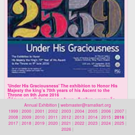
'Under His Graciousness' The exhibition to Honor His
Majesty the king’s 70th years of his Ascent to the
Throne on 9th June 2016
'ใต้ร่มพระบารมี' นิทรรศการเฉลิมพระเกียรติพระบาทสมเด็จ
พระเจ้าอยู่หัว เนื่องในโอกาสมหามงคล เสด็จเถลิงถวัลยราช
Annual Exhibition
|
webmaster@rama9art.org
สมบัติครบ 70 ปี 9 มิถุนายน 2559
1999
|
2000
|
2001
|
2002
|
2003
|
2004
|
2005
|
2006
|
2007
|
2008
|
2009
|
2010
|
2011
|
2012
|
2013
|
2014
|
2015
|
2016
|
2017
|
2018
|
2019
|
2020
|
2021
|
2022
|
2023
|
2024
|
2025
|
by The Faculty of Painting Sculpture and Graphic Arts | โดย
2026
|
คณะจิตรกรรมประติมากรรมและภาพพิมพ์ มหาวิทยาลัยศิลปากร